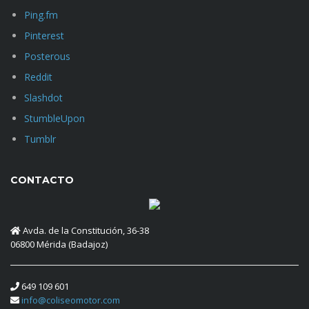
Ping.fm
Pinterest
Posterous
Reddit
Slashdot
StumbleUpon
Tumblr
CONTACTO
Avda. de la Constitución, 36-38
06800 Mérida (Badajoz)
649 109 601
info@coliseomotor.com