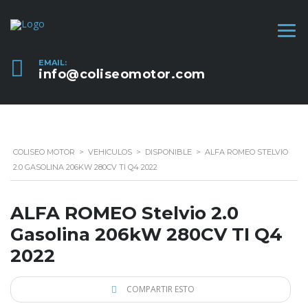
EMAIL:
info@coliseomotor.com
COLISEO MOTOR
>
VEHICULOS
>
DISPONIBLE
>
ALFA ROMEO STELVIO
2.0 GASOLINA 206KW 280CV TI Q4 2022
ALFA ROMEO Stelvio 2.0
Gasolina 206kW 280CV TI Q4
2022
COMPARTIR ESTO