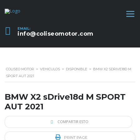
EMAIL:
info@coliseomotor.com
COLISEO MOTOR
>
VEHICULOS
>
DISPONIBLE
>
BMW X2 SDRIVE18D M
SPORT AUT 2021
BMW X2 sDrive18d M SPORT
AUT 2021
COMPARTIR ESTO
PRINT PAGE