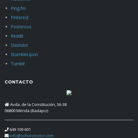
Ping.fm
Pinterest
Posterous
Reddit
Slashdot
StumbleUpon
Tumblr
CONTACTO
Avda. de la Constitución, 36-38
06800 Mérida (Badajoz)
649 109 601
info@coliseomotor.com