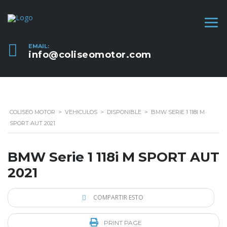
EMAIL:
info@coliseomotor.com
COLISEO MOTOR
>
VEHICULOS
>
DISPONIBLE
>
BMW SERIE 1 118I M
SPORT AUT 2021
BMW Serie 1 118i M SPORT AUT
2021
COMPARTIR ESTO
PRINT PAGE