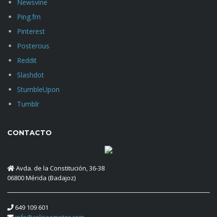
Newsvine
Ping.fm
Pinterest
Posterous
Reddit
Slashdot
StumbleUpon
Tumblr
CONTACTO
Avda. de la Constitución, 36-38
06800 Mérida (Badajoz)
649 109 601