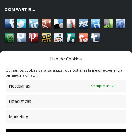
COMPARTIR…
CONTACTO
Uso de Cookies
Utilizamos cookies para garantizar que obtienes la mejor experiencia
en nuestro sitio web.
Avda. de la Constitución, 36-38
Necesarias
06800 Mérida (Badajoz)
Siempre activo
Estadísticas
649 109 601
info@coliseomotor.com
Marketing
SÍGUENOS…