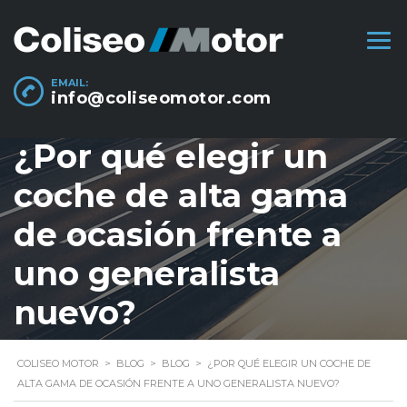
EMAIL:
info@coliseomotor.com
¿Por qué elegir un
coche de alta gama
de ocasión frente a
uno generalista
nuevo?
COLISEO MOTOR
>
BLOG
>
BLOG
>
¿POR QUÉ ELEGIR UN COCHE DE
ALTA GAMA DE OCASIÓN FRENTE A UNO GENERALISTA NUEVO?