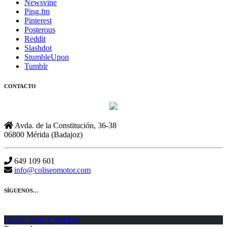
Newsvine
Ping.fm
Pinterest
Posterous
Reddit
Slashdot
StumbleUpon
Tumblr
CONTACTO
Avda. de la Constitución, 36-38
06800 Mérida (Badajoz)
649 109 601
info@coliseomotor.com
SÍGUENOS…
Diseño Web: Creoideas