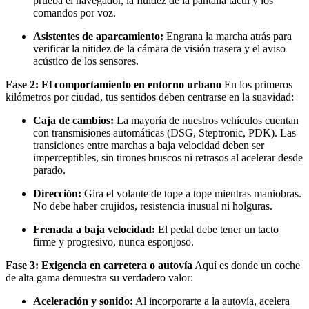
prueba el navegador, la fluidez de la pantalla táctil y los
comandos por voz.
Asistentes de aparcamiento:
Engrana la marcha atrás para
verificar la nitidez de la cámara de visión trasera y el aviso
acústico de los sensores.
Fase 2: El comportamiento en entorno urbano
En los primeros
kilómetros por ciudad, tus sentidos deben centrarse en la suavidad:
Caja de cambios:
La mayoría de nuestros vehículos cuentan
con transmisiones automáticas (DSG, Steptronic, PDK). Las
transiciones entre marchas a baja velocidad deben ser
imperceptibles, sin tirones bruscos ni retrasos al acelerar desde
parado.
Dirección:
Gira el volante de tope a tope mientras maniobras.
No debe haber crujidos, resistencia inusual ni holguras.
Frenada a baja velocidad:
El pedal debe tener un tacto
firme y progresivo, nunca esponjoso.
Fase 3: Exigencia en carretera o autovía
Aquí es donde un coche
de alta gama demuestra su verdadero valor:
Aceleración y sonido:
Al incorporarte a la autovía, acelera